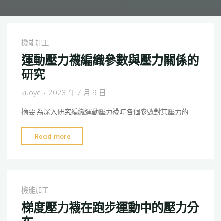
機能加工
運動壓力襪編織參數與壓力關係的
研究
kuoyc
2023 年 7 月 9 日
摘要:為深入研究編織運動壓力襪時各個參數對其壓力的 …
"運
Read more
動
壓
力
襪
機能加工
編
梯度壓力襪在跑步運動中的壓力分
織