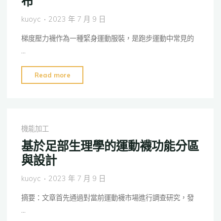
布
參
數
kuoyc
2023 年 7 月 9 日
與
壓
梯度壓力襪作為一種緊身運動服裝，是跑步運動中常見的
力
…
關
"梯
係
Read more
度
的
壓
研
力
究"
襪
機能加工
在
基於足部生理學的運動襪功能分區
跑
與設計
步
運
kuoyc
2023 年 7 月 9 日
動
中
摘要：文章首先通過對當前運動襪市場進行調查研究，發
的
…