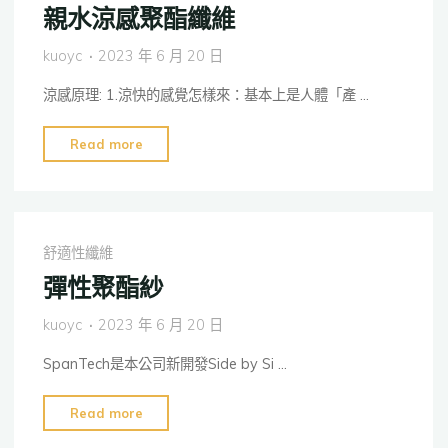
計"
親水涼感聚酯纖維
設
計
kuoyc
2023 年 6 月 20 日
現
涼感原理: 1.涼快的感覺怎樣來：基本上是人體「產 …
狀
研
"親
Read more
究"
水
涼
感
聚
舒適性纖維
酯
彈性聚酯紗
纖
維"
kuoyc
2023 年 6 月 20 日
SpanTech是本公司新開發Side by Si …
"彈
Read more
性