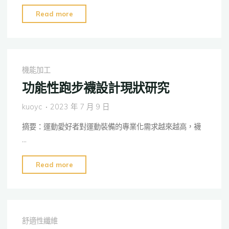
壓
"基
力
Read more
於
分
足
布"
部
生
機能加工
理
功能性跑步襪設計現狀研究
學
的
kuoyc
2023 年 7 月 9 日
運
摘要：運動愛好者對運動裝備的專業化需求越來越高，襪
動
…
襪
功
"功
Read more
能
能
分
性
區
跑
與
步
設
舒適性纖維
襪