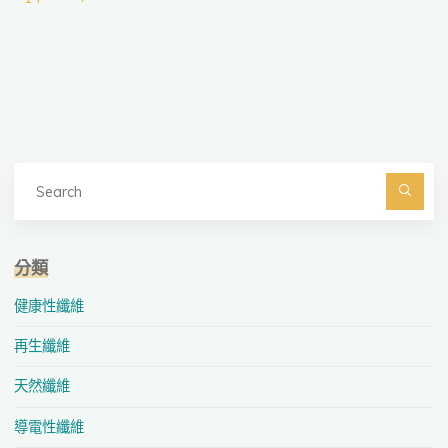
文
升
更
章
多
裸
分
色
調
頁
絲
Se
襪
fo
Searc
選
擇"
分類
健康性纖維
再生纖維
天然纖維
導電性纖維