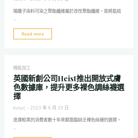
陽離子染料可染之聚酯纖維屬於改性聚酯纖維，是將能結
…
"陽
Read more
離
子
可
染
機能加工
CD(雙
英國新創公司Heist推出開放式膚
色
色數據庫，提升更多裸色調絲襪選
調/
擇
三
色
kuoyc
2023 年 6 月 20 日
調
系
皮膚較黑的消費者數十年來都面臨缺乏裸色絲襪的選擇，
列)
…
聚