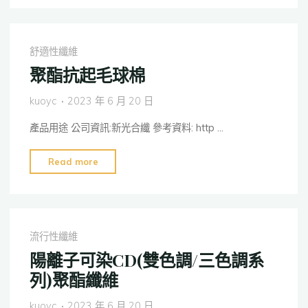
聚
酯
紗"
舒適性纖維
聚酯抗起毛球棉
kuoyc
2023 年 6 月 20 日
產品用途 公司資訊:新光合纖 參考資料: http …
"聚
Read more
酯
抗
起
毛
流行性纖維
球
陽離子可染CD(雙色調/三色調系
棉"
列)聚酯纖維
kuoyc
2023 年 6 月 20 日