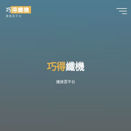
Skip
巧得纖機
to
纖維雲平台
content
巧
得
纖
機
纖維雲平台