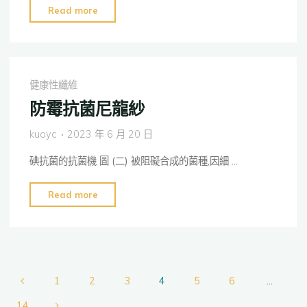
酯
"英
Read more
纖
國
維"
新
創
公
健康性纖維
司
防霉抗菌尼龍紗
Heist
推
kuoyc
2023 年 6 月 20 日
出
碘抗菌的抗菌機 圖 (二) 被阻礙合成的菌種,因細 …
開
放
"防
Read more
式
霉
膚
抗
色
菌
數
尼
據
龍
1
2
3
4
5
6
...
庫，
紗"
提
14