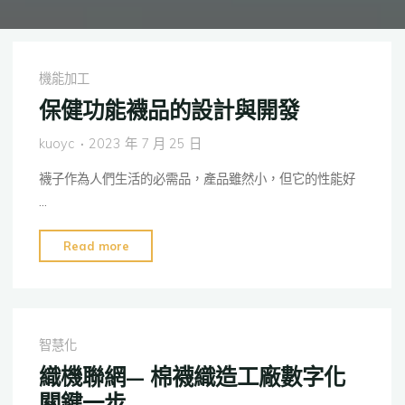
機能加工
保健功能襪品的設計與開發
kuoyc
2023 年 7 月 25 日
襪子作為人們生活的必需品，產品雖然小，但它的性能好
…
"保
Read more
健
功
能
襪
智慧化
品
織機聯網— 棉襪織造工廠數字化
的
關鍵一步
設