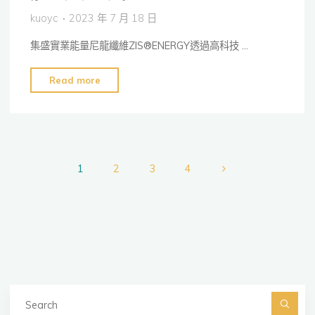
kuoyc
2023 年 7 月 18 日
集盛實業能量尼龍纖維ZIS®ENERGY透過高科技 …
"能
Read more
量
尼
龍
纖
維
1
2
3
4
ZIS®ENERGY"
文
章
分
Se
頁
fo
Searc