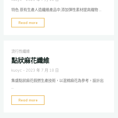
特色 原有生產人造纖維產品中,添加彈性素材提高織物 …
"魔
Read more
術
絲"
流行性纖維
點狀麻花纖維
kuoyc
2023 年 7 月 18 日
集盛點狀麻花假撚生產技術，以混棉麻花為參考，設計出
…
"點
Read more
狀
麻