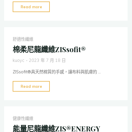
"蜘
Read more
蛛
絲
狀
尼
舒適性纖維
龍
棉柔尼龍纖維ZISsofit®
纖
維
kuoyc
2023 年 7 月 18 日
SPIDER®"
ZISsofit®具天然棉質的手感，讓布料與肌膚的 …
"棉
Read more
柔
尼
龍
纖
健康性纖維
維
能量尼龍纖維ZIS®ENERGY
ZISsofit®"