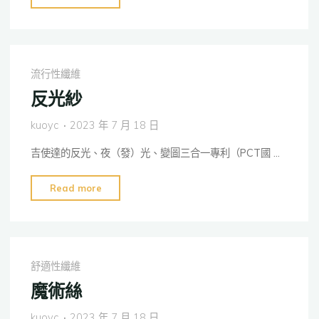
編
化
無
關
縫
鍵
褲
一
流行性纖維
襪
步"
反光紗
設
計
kuoyc
2023 年 7 月 18 日
與
吉使達的反光、夜（發）光、變圖三合一專利（PCT國 …
開
發"
"反
Read more
光
紗"
舒適性纖維
魔術絲
kuoyc
2023 年 7 月 18 日