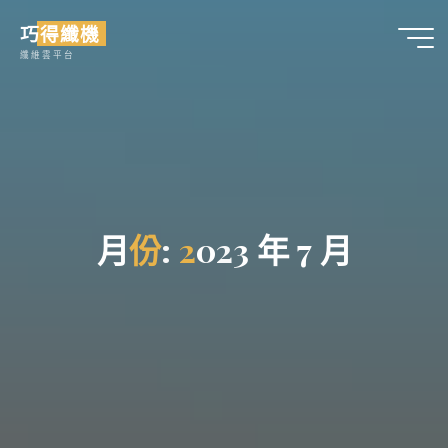
Skip
巧得纖機
to
纖維雲平台
content
月
份
:
2
0
2
3
年
7
月