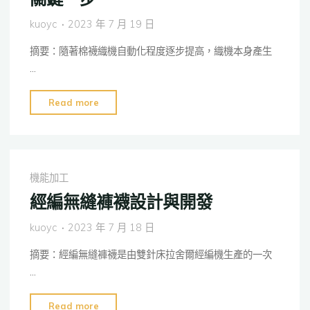
計
kuoyc
2023 年 7 月 19 日
與
開
摘要：隨著棉襪織機自動化程度逐步提高，織機本身產生
發"
…
"織
Read more
機
聯
網
—
機能加工
棉
經編無縫褲襪設計與開發
襪
織
kuoyc
2023 年 7 月 18 日
造
摘要：經編無縫褲襪是由雙針床拉舍爾經編機生產的一次
工
…
廠
數
"經
Read more
字