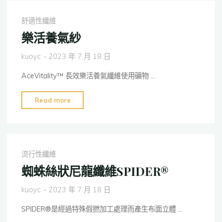
花
纖
舒適性纖維
維"
樂活養氣紗
kuoyc
2023 年 7 月 18 日
AceVitality™ 長效樂活養氣纖維使用礦物 …
"樂
Read more
活
養
氣
紗"
流行性纖維
蜘蛛絲狀尼龍纖維SPIDER®
kuoyc
2023 年 7 月 18 日
SPIDER®是經過特殊假撚加工處理而產生布面立體 …