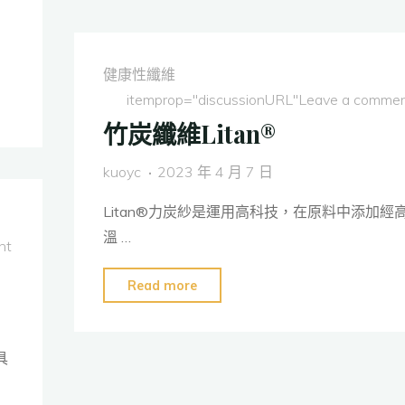
Cu
銅
元
健康性纖維
素
itemprop="discussionURL"
Leave a comme
抗
竹炭纖維Litan®
菌
(長)
kuoyc
2023 年 4 月 7 日
纖
維"
Litan®力炭紗是運用高科技，在原料中添加經
溫 …
nt
"竹
Read more
炭
纖
具
維
Litan®"