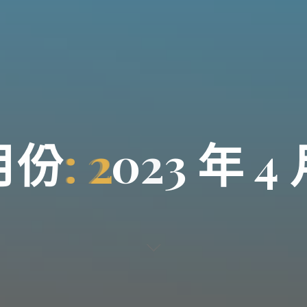
月
份
:
:
2
2
0
2
3
年
4