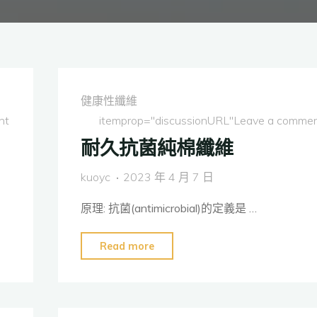
健康性纖維
nt
itemprop="discussionURL"
Leave a comme
耐久抗菌純棉纖維
kuoyc
2023 年 4 月 7 日
原理: 抗菌(antimicrobial)的定義是 …
"耐
Read more
久
抗
菌