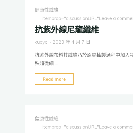
聚
健康性纖維
酯
itemprop="discussionURL"
Leave a comme
纖
抗紫外線尼龍纖維
維"
kuoyc
2023 年 4 月 7 日
抗紫外線布料其纖維乃於原絲抽製過程中加入
殊超微細 …
"抗
Read more
紫
外
線
尼
健康性纖維
龍
itemprop="discussionURL"
Leave a comme
纖