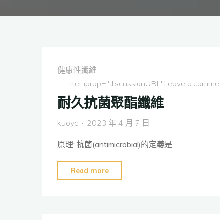
健康性纖維
itemprop="discussionURL"
Leave a comme
耐久抗菌聚酯纖維
kuoyc
2023 年 4 月 7 日
原理: 抗菌(antimicrobial)的定義是 …
"耐
Read more
久
抗
菌