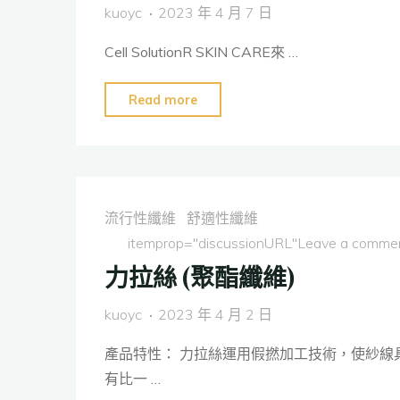
kuoyc
2023 年 4 月 7 日
維"
Cell SolutionR SKIN CARE來 …
"Cell
Read more
SolutionR
SKIN
CARE-
維
流行性纖維
舒適性纖維
他
itemprop="discussionURL"
Leave a comme
命
力拉絲 (聚酯纖維)
E
纖
kuoyc
2023 年 4 月 2 日
維"
產品特性： 力拉絲運用假撚加工技術，使紗線
有比一 …