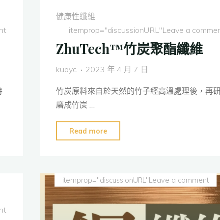
純
健康性纖維
棉
nt
itemprop="discussionURL"
Leave a comme
纖
ZhuTech™竹炭聚酯纖維
維"
kuoyc
2023 年 4 月 7 日
特
竹炭原料來自於天然的竹子經高溫處理後，再
磨成竹炭 …
"ZhuTech™
Read more
竹
炭
聚
itemprop="discussionURL"
Leave a comment
酯
纖
nt
維"