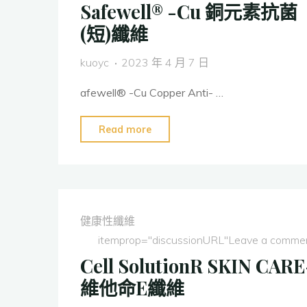
Safewell® -Cu 銅元素抗菌
維"
(短)纖維
kuoyc
2023 年 4 月 7 日
afewell® -Cu Copper Anti- …
"Safewell®
Read more
-
Cu
銅
元
健康性纖維
素
itemprop="discussionURL"
Leave a comme
抗
Cell SolutionR SKIN CARE
菌
維他命E纖維
(短)
纖