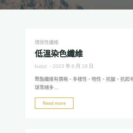
環保性纖維
低溫染色纖維
kuoyc
2023 年 6 月 18 日
聚酯纖維有價格、多樣性、物性、抗皺、抗起
球等緒多 …
"低
Read more
溫
染
色