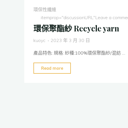
纖
環保性纖維
維"
itemprop="discussionURL"
Leave a comme
環保聚酯紗 Recycle yarn
kuoyc
2023 年 3 月 30 日
產品特色: 規格: 紗種:100%環保聚酯紗/混紡 …
"環
Read more
保
聚
酯
紗
Recycle
yarn"