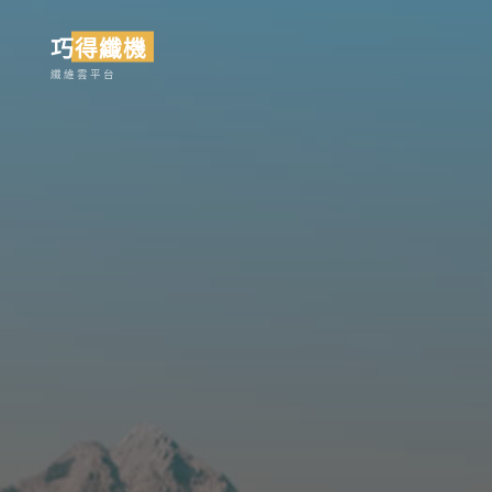
Skip
巧得纖機
to
content
纖維雲平台