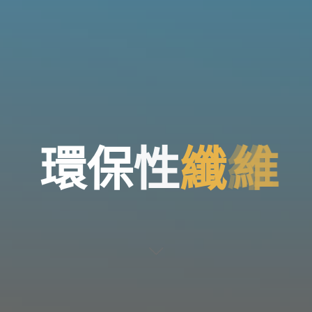
環
保
性
纖
維
維