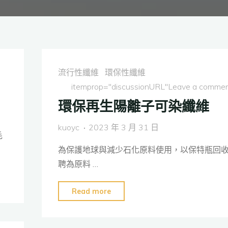
流行性纖維
環保性纖維
itemprop="discussionURL"
Leave a comme
環保再生陽離子可染纖維
kuoyc
2023 年 3 月 31 日
毛
為保護地球與減少石化原料使用，以保特瓶回
聘為原料 …
"環
Read more
保
再