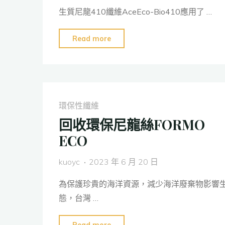
生質尼龍410纖維AceEco-Bio410應用了 …
"生
Read more
質
尼
龍
纖
環保性纖維
維
回收環保尼龍絲FORMO
(ACEECOBIO
ECO
PA410)"
kuoyc
2023 年 6 月 20 日
為保護珍貴的海洋資源，減少海洋廢棄物影響
態，台灣 …
"回
Read more