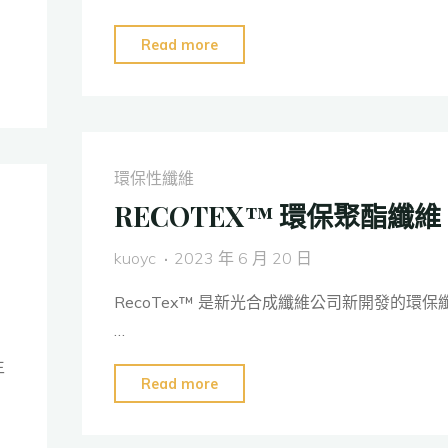
"生
Read more
質
尼
龍
纖
環保性纖維
維"
RECOTEX™ 環保聚酯纖維
kuoyc
2023 年 6 月 20 日
RecoTex™ 是新光合成纖維公司新開發的環保
…
生
"RECOTEX™
Read more
環
保