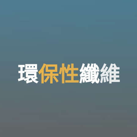
環
保
性
纖
維