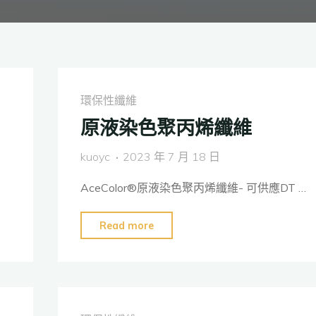
環保性纖維
原液染色聚丙烯纖維
kuoyc
2023 年 7 月 18 日
AceColor®原液染色聚丙烯纖維- 可供應DT …
"原
Read more
液
染
色
聚