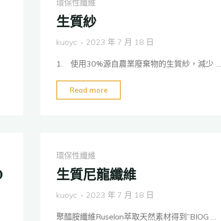
環保性纖維
丙
生質紗
烯
纖
kuoyc
2023 年 7 月 18 日
維"
1. 使用30%源自農業廢棄物的生質紗，減少 …
"生
Read more
質
紗"
環保性纖維
O
生質尼龍纖維
kuoyc
2023 年 7 月 18 日
聚醯胺纖維Ruselon萃取天然素材得到”BIOG …