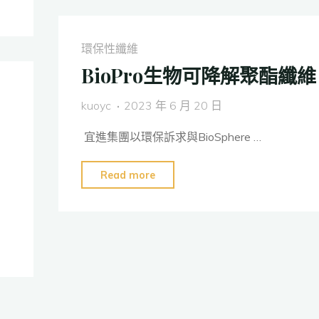
聚
酯
環保性纖維
纖
BioPro生物可降解聚酯纖維
維"
kuoyc
2023 年 6 月 20 日
宜進集團以環保訴求與BioSphere …
"BioPro
Read more
生
物
可
降
解
聚
酯