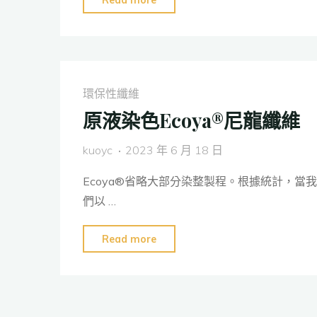
收
環
保
尼
環保性纖維
龍
原液染色Ecoya®尼龍纖維
絲
FORMO
kuoyc
2023 年 6 月 18 日
ECO"
Ecoya®省略大部分染整製程。根據統計，當我
們以 …
"原
Read more
液
染
色