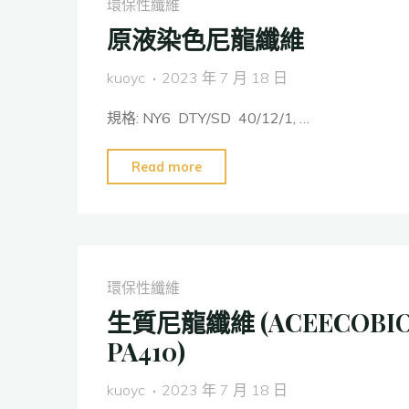
環保性纖維
酯
原液染色尼龍纖維
纖
維"
kuoyc
2023 年 7 月 18 日
規格: NY6 DTY/SD 40/12/1, …
"原
Read more
液
染
色
尼
環保性纖維
龍
生質尼龍纖維 (ACEECOBI
纖
PA410)
維"
kuoyc
2023 年 7 月 18 日