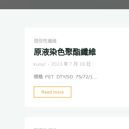
環保性纖維
原液染色聚酯纖維
kuoyc
2023 年 7 月 18 日
規格: PET DTY/SD 75/72/1, …
"原
Read more
液
染
色
聚