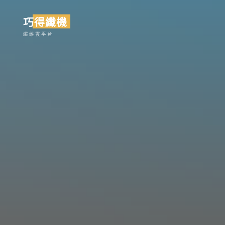
Skip
巧得纖機
to
content
纖維雲平台