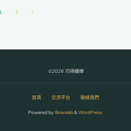
纖
1
2
維"
文
章
分
©2026 巧得纖機
頁
首頁
交流平台
聯絡我們
Powered by
Bravada
&
WordPress
.