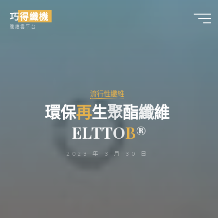
Skip
巧得纖機
to
纖維雲平台
content
流行性纖維
環
保
再
生
聚
酯
纖
維
E
L
T
T
O
B
®
2023 年 3 月 30 日