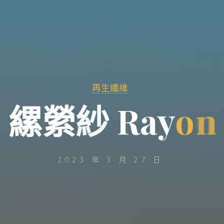
再生纖維
縲
縈
紗
R
a
y
o
n
n
2023 年 3 月 27 日