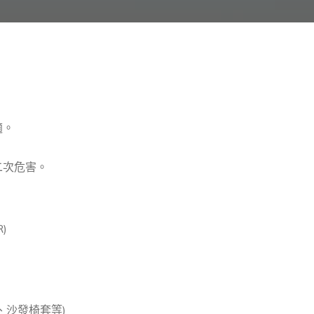
適。
二次危害。
)
、沙發椅套等)