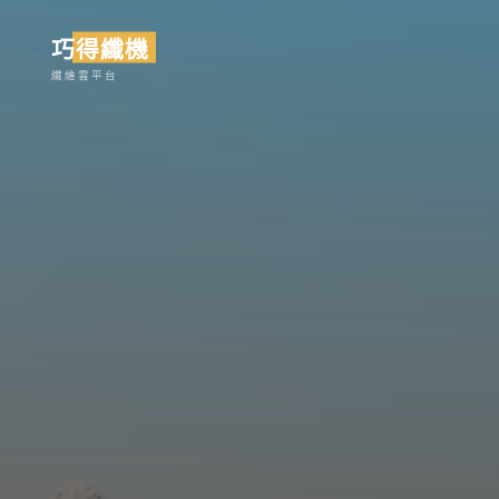
Skip
巧得纖機
to
content
纖維雲平台