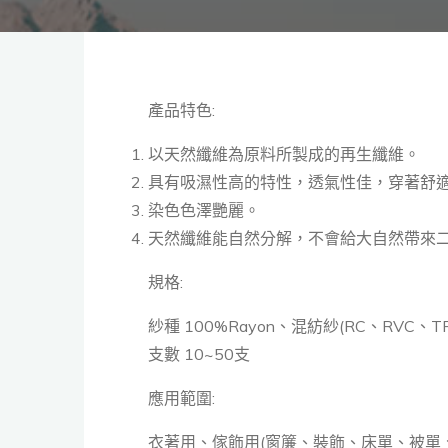
產品特色:
以天然纖維為原料所製成的再生纖維。
具有吸濕性高的特性，透氣性佳，穿著舒
染色色澤艷麗。
天然纖維能自然分解，不會給大自然帶來
規格:
紗種 100%Rayon、混紡紗(RC、RVC、TR
支數 10~50支
應用範圍:
衣著用、傢飾用(窗簾、裝飾、床單、被單