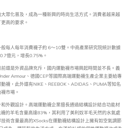
向大眾化普及，成為一種新興的時尚生活方式。消費者越来越
了更高的要求。
般每人每年消費襪子約 6～10雙。中商產業研究院統計數據
.7億元，增長0.75%。
目前還是外資品牌充斥，國内運動襪市場興起時間並不長。義
美國Under Armour、德國CEP等國際高端運動襪生產企業主要給專
，此外還有NIKE、REEBOK、ADIDAS、PUMA等知名
動襪市場。
計和外觀設計。高端運動襪企業擅長通過結構設計結合功能材
的功能襪的羊毛含量高達83%，其利用了美利奴羊毛天然的水氣處
技術含量最高的XSocks在運動襪結構設計上擁有如空氣調節