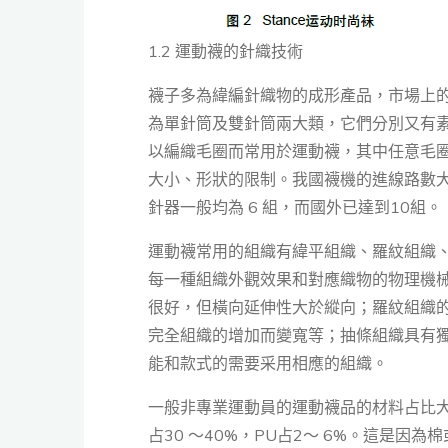
1.2 運動襪的針織技術
襪子多為緯編針織物的成形產品，市場上
為單針筒及雙針筒兩大類，它們分別又有
以編織毛圈而常用於運動襪，其中任意毛
大小、形狀的限制。我國襪機的進線路數
針器一般均為 6 組，而國外已達到10組。
運動襪常用的組織有緯平組織、羅紋組織
每一種組織外觀效果和對應織物的物理機
很好，但橫向延伸性大於縱向；羅紋組織
完全組織的增加而變寬等；抽條組織具有
能和款式的需要采用相應的組織。
一般非專業運動員的運動襪品的材料占比大致
占30 ～40%，PU占2～ 6%。這是因