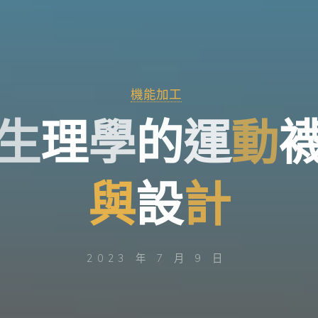
機能加工
生
理
學
的
運
動
與
設
計
2023 年 7 月 9 日