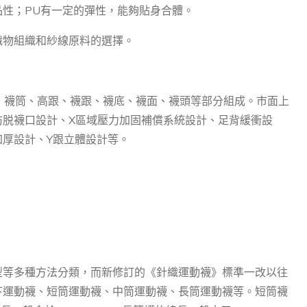
性；PU有一定的彈性，能夠貼身合體。
織物組織和紗線原料的選擇。
口、襪筒、高跟、襪跟、襪底、襪面、襪頭等部分組成。市面上
防脱襪口設計、X區域壓力加固補償系統設計、足背緩衝設
厚設計、Y跟立體設計等。
型等多種方法分類，而新修訂的《針織運動襪》標準一改以往
下運動襪、短筒運動襪、中筒運動襪、長筒運動襪等。短筒襪