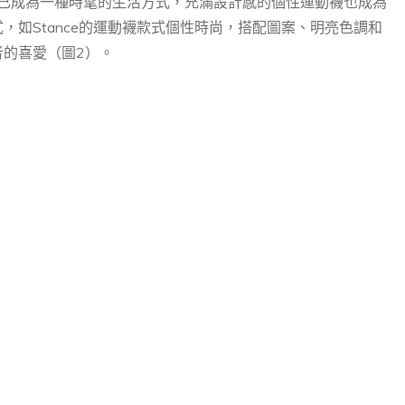
動已成為一種時髦的生活方式，充滿設計感的個性運動襪也成為
，如Stance的運動襪款式個性時尚，搭配圖案、明亮色調和
的喜愛（圖2）。