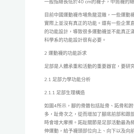
一般指總長低於40 cm的襪子，中筒襪的總
目前中國運動襪市場魚龍混雜，一些運動
實際上並沒有真正的功能。還有一些企業
的功能設計，導致很多運動襪並不能真正
科學系的功能設計很有必要。
2 運動襪的功能訴求
足部是人體承重和活動的重要器官，要研
2.1 足部力學功能分析
2.1.1 足部生理構造
如圖4所示，腳的骨骼包括趾骨、跖骨和
多，趾骨次之，從而增加了腳底前部和跟
時會增大摩擦。跖趾關節是足部活動最為
伸運動，給予襪頭部位向上、向下以及向