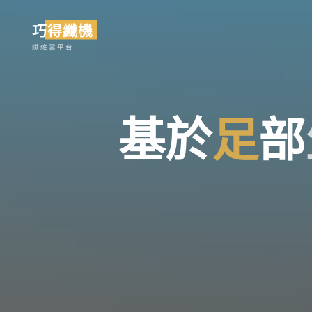
Skip
巧得纖機
to
content
纖維雲平台
基
於
足
部