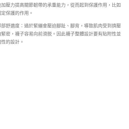
施加壓力提高關節韌帶的承重能力，從而起到保護作用，比如
固定保護的作用。
腳部舒適度：過於緊繃會壓迫腳趾、腳背，導致肌肉受到擠壓
夠緊密，襪子容易向前滑脱。因此襪子整體設計要有貼附性並
適性的設計。