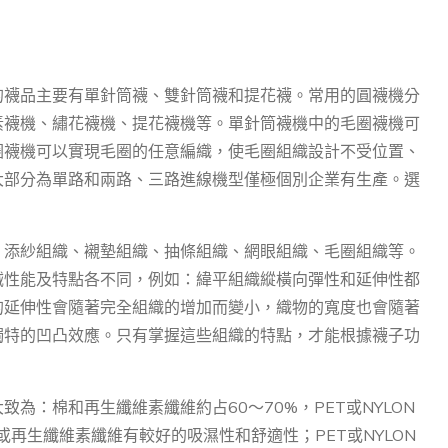
的襪品主要有單針筒襪、雙針筒襪和提花襪。常用的圓襪機分
素襪機、繡花襪機、提花襪機等。單針筒襪機中的毛圈襪機可
圈襪機可以實現毛圈的任意編織，使毛圈組織設計不受位置、
大部分為單路和兩路、三路進線機型僅極個別企業有生產。選
、添紗組織、襯墊組織、抽條組織、網眼組織、毛圈組織等。
械性能及特點各不同，例如：緯平組織縱橫向彈性和延伸性都
的延伸性會隨著完全組織的增加而變小，織物的寬度也會隨著
獨特的凹凸效應。只有掌握這些組織的特點，才能根據襪子功
為：棉和再生纖維素纖維約占60～70%，PET或NYLON
為棉或再生纖維素纖維有較好的吸濕性和舒適性；PET或NYLON