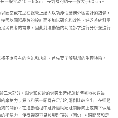
長一般介於40～ 60cm，長筒襪的總長一般大于60 cm。
襪以圖案或花型在視覺上給人以功能性結構分區設計的錯覺，
直接照以國際品牌的設計而不加以研究和改進，缺乏系統科學
滿足消費者的需求，因此對運動襪的功能訴求進行分析並進行
究襪子應具有的性能和功能，首先要了解腳部的生理特徵。
跗骨三大部分。跟骨和跖骨的骨突出造成運動時著地次數最
部的摩擦力；第五和第一跖骨在足部的兩側比較突出，在運動
頻繁的關節，在運動過程中趾骨借助跖趾關節向上或向下做延
前的衝擊力，使得襪頭容易被腳趾頂破（圖5）。踝關節和足