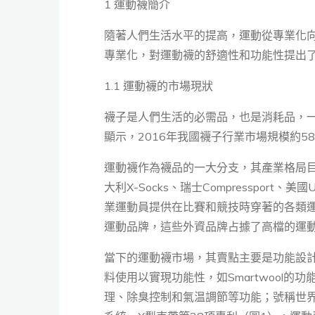
1 運動襪簡介
隨著人們生活水平的提高，運動從專業化
專業化，對運動襪的舒適性和功能性提出
1.1 運動襪的市場現狀
襪子是人們生活的必需品，也是消耗品，一
顯示，2016年我國襪子行業市場規模約580
運動襪作為襪品的一大分支，其產業格局
大利X-Socks、瑞士Compressport、
業運動員提供在比賽和競技時穿著的各類運動襪
運動品牌，這些外資品牌占據了高檔的運
當下的運動襪市場，其賣點主要是功能設
料使用以實現功能性，如Smartwool
理、除臭控制和氣温調節等功能；號稱世界