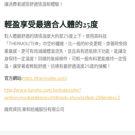
讓消費者感受舒適恆溫新體驗！
輕盈享受最適合人體的25度
對人體最舒適的環境溫度大約是25度上下，使用高科技
「THERMOLITE®」中空紗纖維，比一般的紗支更輕，穿著時免除
重量感，更可有效減緩體溫流失，並且具有透氣排汗功能，能讓全
身保持一定溫度！同樣的氣候條件，可較一般布料更能維持一定恆
溫，讓穿著者輕鬆舒適，彷彿有最舒適溫度25度的接觸！
官方網站:
https://thermolite.com/
http://www.tungho.com.tw/index.php?
option=module&lang=cht&task=showlist&id=28&index=2
廠商資訊:東和紡織股份有限公司