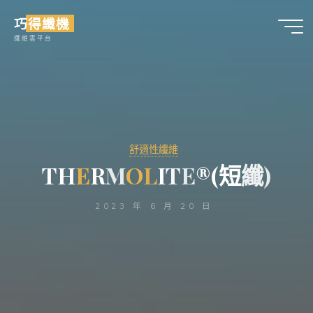
Skip
巧得纖機
to
纖維雲平台
content
舒適性纖維
T
H
E
E
R
M
O
O
L
L
I
T
E
®
(
短
纖
)
2023 年 6 月 20 日