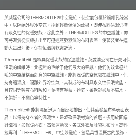
英威達公司的THERMOLITE®中空纖維，使空氣包覆於纖維孔隙當
中，以隔絕外界冷空氣，達到輕量保溫的效果，即使布料沾濕仍擁
有永久性的保暖效能。除此之外，THERMOLITE®的中空纖維，亦
可將濕氣從皮膚排出至可迅速蒸發濕氣的布料表層，使著裝者在運
動大量出汗後，保持恆溫與乾爽舒適。
Thermolite®
是極具保暖功能的保溫纖維。英威達公司在研究可保
溫暖的纖維時，北極熊的毛給予他們最大的靈感，他們仿效北極熊
毛的中空結構而創意的中空纖維，能將溫暖的空氣包在纖維中，保
持身體溫度，隔離外界冷空氣。其製成的布料具永久性保暖效能，
且較同等輕質布料暖和，並擁有輕盈、透氣、柔軟舒適及不縮水、
不縐折、不褪色等特性。
Thermolite® 能將濕氣迅速而自然地排出，使其蒸發至布料表面表
層，以保持穿衣者的溫暖性，是輕盈保暖材質的首選。多用於圓編
針織物，如保暖內衣、高領運動衣、各式外衣及睡袋裡布等。高科
技專利「THERMOLITE®」中空紗纖維，創造具恆溫概念的服飾，