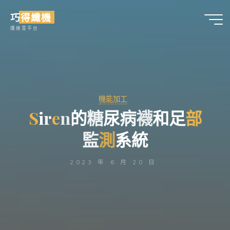
Skip
巧得纖機
to
纖維雲平台
content
機能加工
S
S
i
r
e
e
n
的
糖
尿
病
襪
和
足
部
部
監
測
測
系
統
2023 年 6 月 20 日