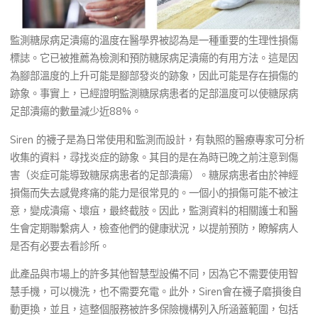
監測糖尿病足潰瘍的溫度在醫學界被認為是一種重要的生理性損傷
標誌。它已被推薦為檢測和預防糖尿病足潰瘍的有用方法。這是因
為腳部溫度的上升可能是腳部發炎的跡象，因此可能是存在損傷的
跡象。事實上，已經證明監測糖尿病患者的足部溫度可以使糖尿病
足部潰瘍的數量減少近88%。
Siren 的襪子是為日常使用和監測而設計，有執照的醫療專家可分析
收集的資料，尋找炎症的跡象。其目的是在為時已晚之前注意到傷
害（炎症可能導致糖尿病患者的足部潰瘍）。糖尿病患者由於神經
損傷而失去感覺疼痛的能力是很常見的。一個小的損傷可能不被注
意，變成潰瘍、壞疽，最終截肢。因此，監測資料的相關護士和醫
生會定期聯繫病人，檢查他們的健康狀況，以提前預防，瞭解病人
是否有必要去看診所。
此產品與市場上的許多其他智慧型設備不同，因為它不需要使用智
慧手機，可以機洗，也不需要充電。此外，Siren會在襪子磨損後自
動更換，並且，這整個服務被許多保險機構列入所涵蓋範圍，包括