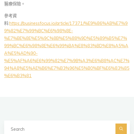
醫療保險。
參考資
料:
https://businessfocus.io/article/17371/%E9%86%AB%E7%9
9%82%E7%99%BC%E6%98%8E-
%E7%BE%8E%E5%9C%8B%E5%88%9D%E5%89%B5%E7%
99%BC%E6%98%8E%E6%99%BA%E8%83%BD%E8%A5%A
A%E5%AD%90-
%E5%AF%A6%E6%99%82%E7%9B%A3%E6%B8%AC%E7%
94%A8%E5%AE%B6%E7%B3%96%E5%B0%BF%E6%83%85
%E6%B3%81
Se
fo
Searc