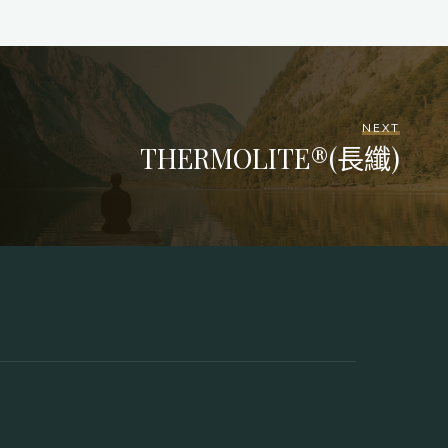
NEXT
THERMOLITE®(長纖)