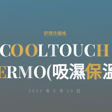
舒適性纖維
C
O
O
O
O
L
T
O
U
C
H
H
E
E
R
M
O
(
吸
濕
保
保
2023 年 6 月 20 日