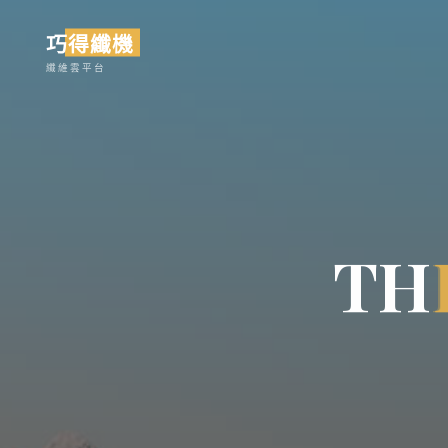
Skip
巧得纖機
to
content
纖維雲平台
T
H