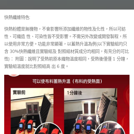
快熱纖維特色:
快熱粉體是無機物，不會影響所添加纖維的物性及化性，所以可紡
性、可織造 性、可染性皆不受影響。不需另外改變或開發製程，所
以使用非常方便。功能非常顯著，以蓄熱升溫為例(以下實驗組均只
含 30%快熱纖維且實驗組及 對照組材質成分均相同，有充分的可比
性)： 附圖：說明了受熱前原本織物溫度相同，受熱後僅僅 1 分鐘，
實驗組溫度就比對照組高 出 6 度。