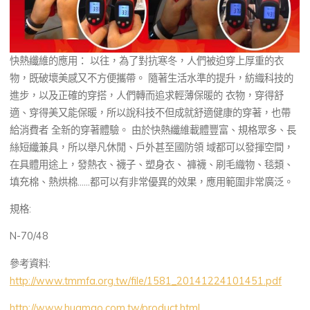
快熱纖維的應用： 以往，為了對抗寒冬，人們被迫穿上厚重的衣
物，既破壞美感又不方便攜帶。 隨著生活水準的提升，紡織科技的
進步，以及正確的穿搭，人們轉而追求輕薄保暖的 衣物，穿得舒
適、穿得美又能保暖，所以說科技不但成就舒適健康的穿著，也帶
給消費者 全新的穿著體驗。 由於快熱纖維載體豐富、規格眾多、長
絲短纖兼具，所以舉凡休閒、戶外甚至國防領 域都可以發揮空間，
在具體用途上，發熱衣、襪子、塑身衣、 褲襪、刷毛織物、毯類、
填充棉、熱烘棉……都可以有非常優異的效果，應用範圍非常廣泛。
規格:
N-70/48
參考資料:
http://www.tmmfa.org.tw/file/1581_20141224101451.pdf
http://www.huamao.com.tw/product.html