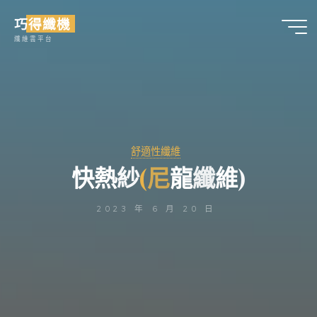
Skip
巧得纖機
to
纖維雲平台
content
舒適性纖維
快
熱
紗
(
(
尼
尼
龍
纖
維
)
2023 年 6 月 20 日