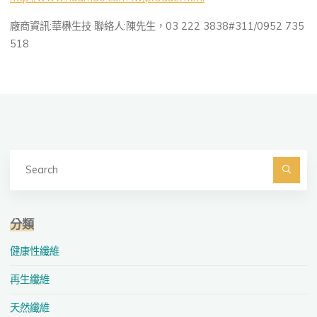
廠商資訊:華楙生技 聯絡人:陳先生，03 222 3838#311/0952 735
518
Se
fo
Searc
分類
健康性纖維
再生纖維
天然纖維