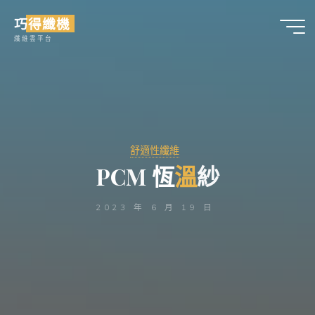
Skip
巧得纖機
to
纖維雲平台
content
舒適性纖維
P
C
M
恆
溫
溫
紗
2023 年 6 月 19 日