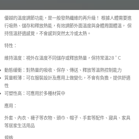
優越的溫度調節功能，是一般發熱纖維的再升級！ 根據人體需要進
行吸熱、儲存和釋放熱能，有效調節外面溫度與身體周圍體溫， 保
持恆溫舒適感覺，不會感到突然太冷或太熱。
特性：
。
維持溫度：視外在溫度不同儲存或釋放熱量，保持常溫28
C
動態緩衝：對熱量的吸收、保存、傳送、釋放等溫熱控制能力
質量輕薄：可在服裝設計及應用上做變化，不會有負擔，提供舒適
性
可塑性高：可應用於多種材質中
應用：
外套、內衣、襪子等衣物、頭巾、帽子、手套等配件、寢具、家具
等居家生活用品
規格: