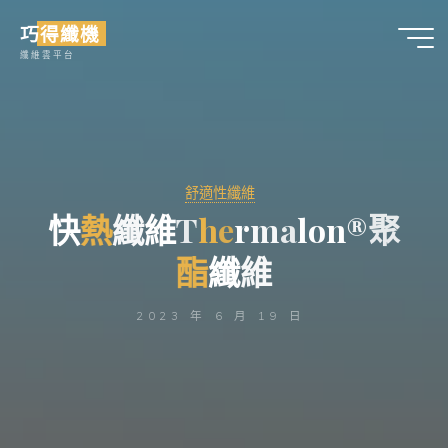
Skip
巧得纖機
to
纖維雲平台
content
舒適性纖維
快
熱
熱
纖
維
T
h
e
e
r
m
a
l
o
n
®
聚
酯
酯
纖
維
2023 年 6 月 19 日