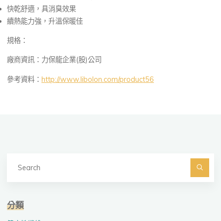
快乾舒適，具消臭效果
續熱能力強，升溫保暖佳
規格：
廠商資訊：力保龍企業(股)公司
參考資料：
http://www.libolon.com/product56
Se
fo
Searc
分類