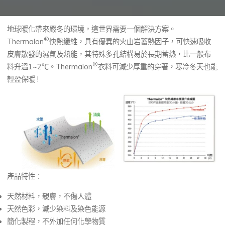
地球暖化帶來嚴冬的環境，這世界需要一個解決方案。
®
Thermalon
快熱纖維，具有優異的火山岩蓄熱因子，可快速吸收
皮膚散發的濕氣及熱能，其特殊多孔結構易於長期蓄熱，比一般布
®
料升溫1~2℃。Thermalon
衣料可減少厚重的穿著，寒冷冬天也能
輕盈保暖 !
產品特性：
天然材料，親膚，不傷人體
天然色彩，減少染料及染色能源
簡化製程，不外加任何化學物質