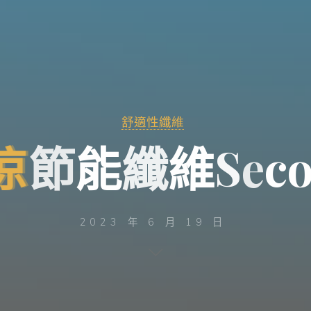
舒適性纖維
涼
涼
節
能
纖
維
S
e
c
2023 年 6 月 19 日