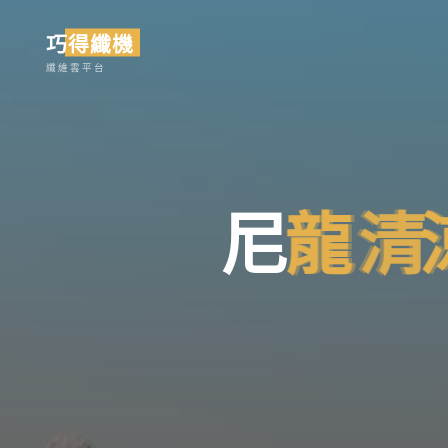
Skip
巧得纖機
to
content
纖維雲平台
尼
龍
龍
清
清