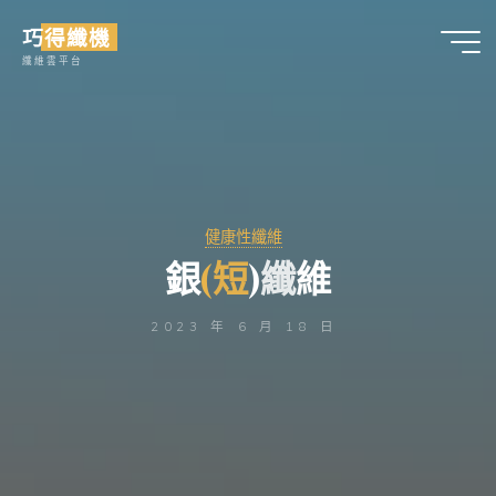
Skip
巧得纖機
to
纖維雲平台
content
健康性纖維
銀
(
短
)
纖
維
2023 年 6 月 18 日