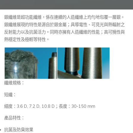
銀纖維是超功能纖維，係在連續的人造纖維上均勻地包覆一層銀。
銀纖維展現的特性是源自於銀金屬；具導電性、可見光與熱輻射之
反射能力以及抗菌活力。同時亦擁有人造纖維的性能；高可撓性與
熱穩定性及極輕等特性。
纖維規格：
短纖：
細度：3.6 D, 7.2 D, 10.8 D；長度：30-150 mm
產品特性：
抗菌及防臭效果