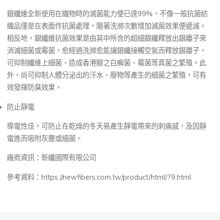
銀纖維全新使用在織物時的滅菌能力便已達99%，不像一般抗菌紡
織品僅是在表面作抗菌處理，隨著洗滌次數增加滅菌效果便遞減。
相反地，銀纖維抗菌效果是由其中所含的超細銀纖釋放出銀離子來
消滅細菌或霉菌，愈經過洗滌愈能讓銀纖接觸空氣而釋放銀離子，
可抑制纖維上細菌、造成香港腳之白癬菌、霉菌等真菌之繁殖。此
外，尚可抑制人體分泌出的汗水、廢物等產生的細菌之繁殖，可有
效發揮防臭效果。
防止靜電
導電性佳，可防止在乾燥的冬天易產生靜電帶來的刺痛感，及因靜
電進而吸附灰塵或細菌。
廠商資訊：新纖國際有限公司
參考資料：https://newfibers.com.tw/product/html/?9.html